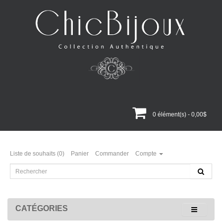
0 élément(s) - 0,00$
Liste de souhaits (0)
Panier
Commander
Compte
CATÉGORIES