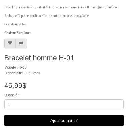
Bracelet sur élastique résistant fait de pierres semi-précieuses 8 mm: Quartz fantôme
Breloque ''4 points cardinaux'' et insertions en acier inoxydable
Grandeur: 8 1/4"
Couleur: Vert, brun
Bracelet homme H-01
Modèle : H-01
Disponibilité : En Stock
45,99$
Quantité :
Ajout au panier