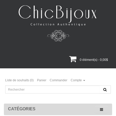
0 élément(s) - 0,00$
Liste de souhaits (0)
Panier
Commander
Compte
CATÉGORIES