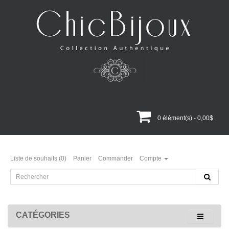
0 élément(s) - 0,00$
Liste de souhaits (0)
Panier
Commander
Compte
CATÉGORIES