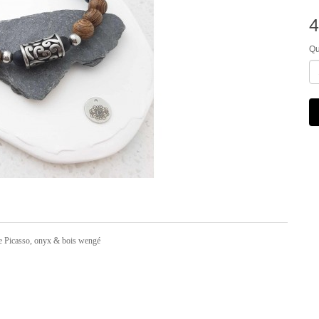
4
Qu
spe Picasso, onyx &
bois wengé