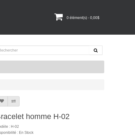
0 élément(s) - 0,00$
racelet homme H-02
dèle : H-02
sponibilité : En Stock