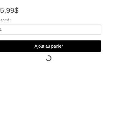
5,99$
antité :
Ajout au panier