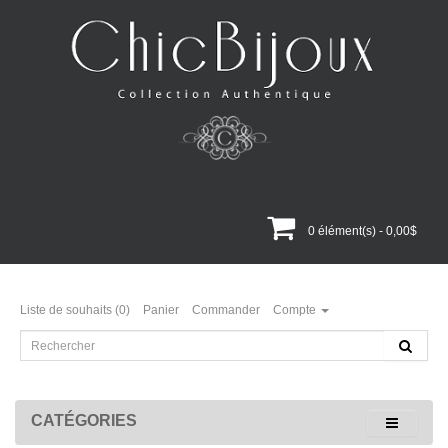
0 élément(s) - 0,00$
Liste de souhaits (0)
Panier
Commander
Compte
CATÉGORIES