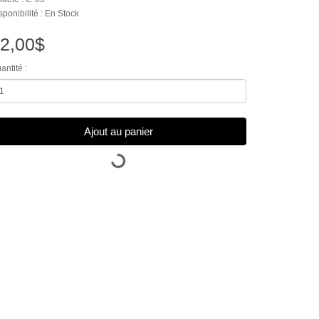
sponibilité : En Stock
2,00$
antité :
Ajout au panier