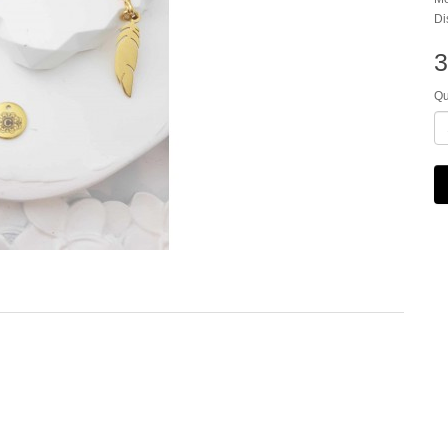
Di
3
Qu