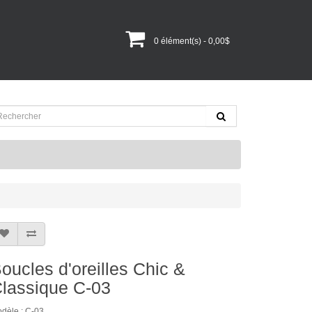
0 élément(s) - 0,00$
oucles d'oreilles Chic &
lassique C-03
dèle : C-03