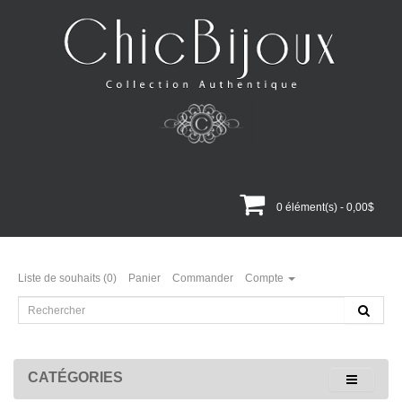
0 élément(s) - 0,00$
Liste de souhaits (0)
Panier
Commander
Compte
CATÉGORIES