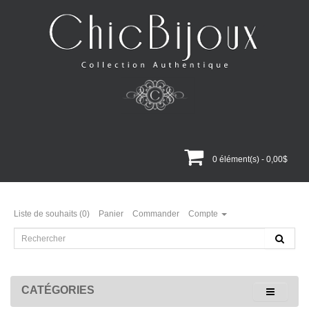
0 élément(s) - 0,00$
Liste de souhaits (0)
Panier
Commander
Compte
CATÉGORIES