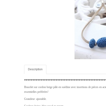
Description
♥♥♥♥
♥♥♥♥
♥♥♥♥
♥♥♥♥
♥♥♥♥
♥♥♥♥
♥♥♥♥
♥♥♥♥
♥♥♥♥
♥♥♥♥
♥♥♥♥
♥♥♥♥
♥
Bracelet sur cordon beige pâle en suédine avec insertions de pièces en aci
essentielles préférées!
Grandeur: ajustable.