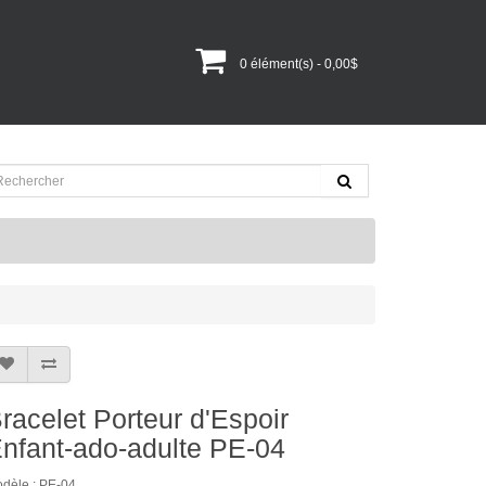
0 élément(s) - 0,00$
racelet Porteur d'Espoir
nfant-ado-adulte PE-04
dèle : PE-04