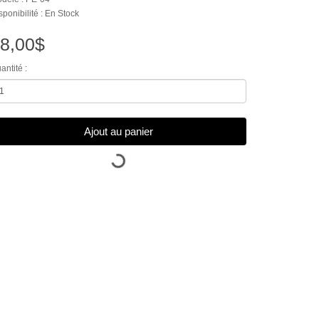
sponibilité : En Stock
8,00$
antité :
Ajout au panier