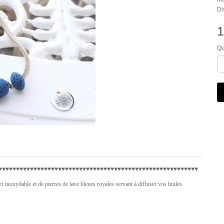
Di
1
Qu
♥♥♥
♥♥♥♥
♥♥♥♥
♥♥♥♥
♥♥♥♥
♥♥♥♥
♥♥♥♥
♥♥♥♥
♥♥♥♥
♥♥
♥♥
♥♥♥♥
♥♥♥♥
♥♥
♥♥♥♥
♥♥♥♥
er inoxydable et de pierres de lave bleues royales
servant à diffuser vos huiles