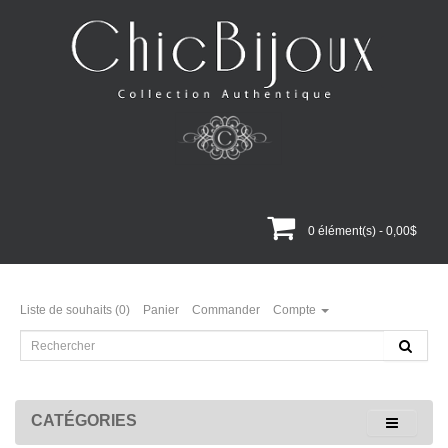
0 élément(s) - 0,00$
Liste de souhaits (0)
Panier
Commander
Compte
CATÉGORIES