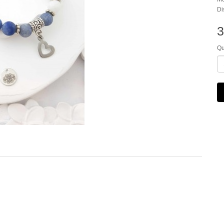
Di
3
Qu