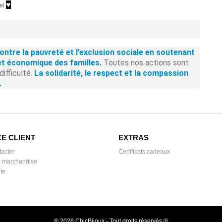
♥
Sel
contre la pauvreté et l’exclusion sociale en soutenant
et économique des familles.
Toutes nos actions sont
difficulté.
La solidarité, le respect et la compassion
.
E CLIENT
EXTRAS
acter
Certificats cadeaux
e marchandise
te
® 2026 ChicBijoux - Tout droits réservés ®