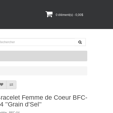
0 élément(s) - 0,00$
racelet Femme de Coeur BFC-
4 ''Grain d'Sel''
dèle : BFC-04