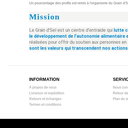
Un pourcentage des profits est remis à l'organisme du Grain d'
Mission
Le Grain d’Sel est un centre d’entraide qui
lutte 
le développement de l’autonomie alimentaire 
réalisées pour offrir du soutien aux personnes en 
sont les valeurs qui transcendent nos actions
INFORMATION
SERVIC
À propos de nous
Nous cont
Livraison et expédition
Retour d
Retours et échanges
Plan du si
Termes et conditions