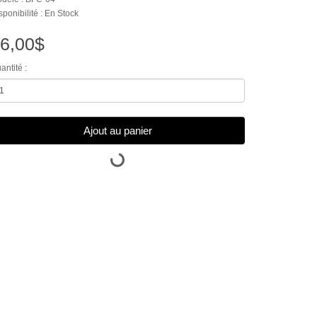
sponibilité : En Stock
6,00$
antité :
Ajout au panier