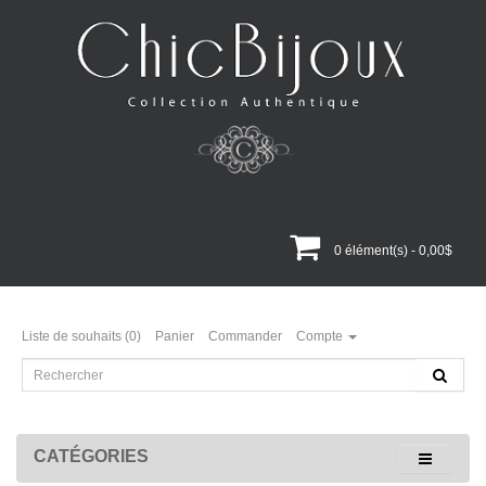
0 élément(s) - 0,00$
Liste de souhaits (0)
Panier
Commander
Compte
CATÉGORIES